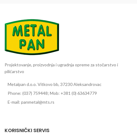
Projektovanje, proizvodnja i ugradnja opreme za stočarstvo i
pilićarstvo
Metalpan d.o.o. Vitkovo bb, 37230 Aleksandrovac
Phone: (037) 759448; Mob: +381 (0) 63634779
E-mail: panmetal@mts.rs
Pojilice za goveda
KORISNIČKI SERVIS