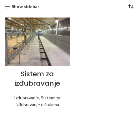
Show sidebar
Sistem za
izđubravanje
Izđubravanje
,
Sistemi za
izđubravanje u štalama