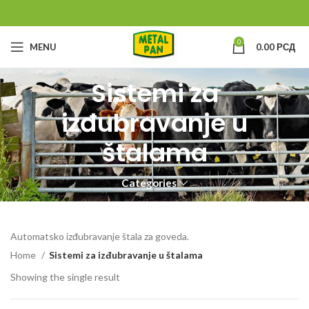
0
MENU
0.00
РСД
Sistemi za
izđubravanje u
štalama
Categories
Automatsko izđubravanje štala za goveda.
Home
Sistemi za izđubravanje u štalama
Showing the single result