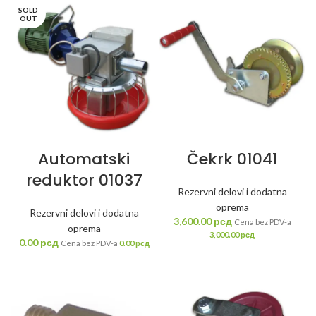
SOLD
OUT
Automatski
Čekrk 01041
reduktor 01037
Rezervni delovi i dodatna
oprema
Rezervni delovi i dodatna
3,600.00
рсд
Cena bez PDV-a
oprema
3,000.00
рсд
0.00
рсд
Cena bez PDV-a
0.00
рсд