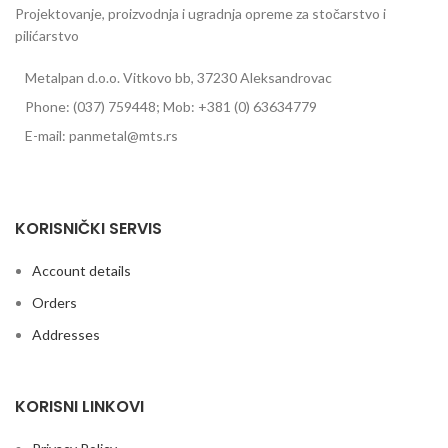
Projektovanje, proizvodnja i ugradnja opreme za stočarstvo i
pilićarstvo
Metalpan d.o.o. Vitkovo bb, 37230 Aleksandrovac
Phone: (037) 759448; Mob: +381 (0) 63634779
E-mail: panmetal@mts.rs
Pojilice za goveda
KORISNIČKI SERVIS
Account details
Orders
Addresses
KORISNI LINKOVI