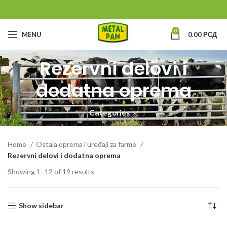
0
MENU
0.00
РСД
Rezervni delovi i
dodatna oprema
Categories
Home
Ostala oprema i uređaji za farme
Rezervni delovi i dodatna oprema
Showing 1–12 of 19 results
Show sidebar