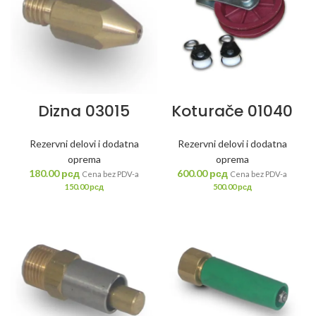
Dizna 03015
Koturače 01040
Rezervni delovi i dodatna
Rezervni delovi i dodatna
oprema
oprema
180.00
рсд
600.00
рсд
Cena bez PDV-a
Cena bez PDV-a
150.00
рсд
500.00
рсд