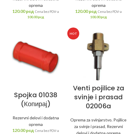
oprema
oprema
120.00
рсд
120.00
рсд
Cena bez PDV-a
Cena bez PDV-a
100.00
рсд
100.00
рсд
HOT
Venti pojilice za
Spojka 01038
svinje i prasad
(Копирај)
02006a
Rezervni delovi i dodatna
Oprema za svinjarstvo
,
Pojilice
oprema
za svinje i prasad
,
Rezervni
120.00
рсд
Cena bez PDV-a
delovi i dodatna oprema