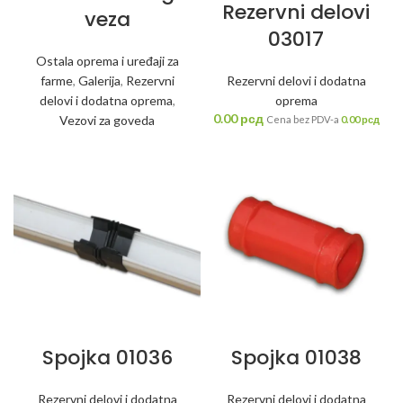
Rezervni delovi
veza
03017
Ostala oprema i uređaji za
Rezervni delovi i dodatna
farme
,
Galerija
,
Rezervni
oprema
delovi i dodatna oprema
,
0.00
рсд
Vezovi za goveda
Cena bez PDV-a
0.00
рсд
Spojka 01036
Spojka 01038
Rezervni delovi i dodatna
Rezervni delovi i dodatna