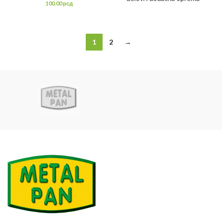
100.00
рсд
1
2
→