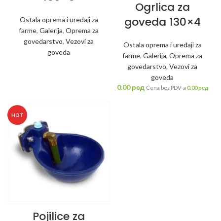
Ogrlica za
goveda 130×4
Ostala oprema i uređaji za
farme
,
Galerija
,
Oprema za
govedarstvo
,
Vezovi za
Ostala oprema i uređaji za
goveda
farme
,
Galerija
,
Oprema za
govedarstvo
,
Vezovi za
goveda
0.00
рсд
Cena bez PDV-a
0.00
рсд
HOT
Pojilice za