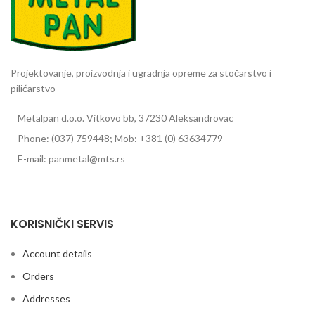
Projektovanje, proizvodnja i ugradnja opreme za stočarstvo i
pilićarstvo
Metalpan d.o.o. Vitkovo bb, 37230 Aleksandrovac
Phone: (037) 759448; Mob: +381 (0) 63634779
E-mail: panmetal@mts.rs
Pojilice za goveda
KORISNIČKI SERVIS
Account details
Orders
Addresses