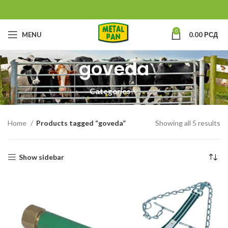
0
MENU
0.00
РСД
goveda
Categories
Home
Products tagged “goveda”
Showing all 5 results
Show sidebar