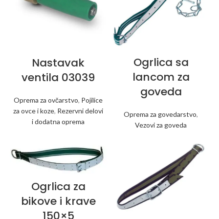
Ogrlica sa
Nastavak
lancom za
ventila 03039
goveda
Oprema za ovčarstvo
,
Pojilice
za ovce i koze
,
Rezervni delovi
Oprema za govedarstvo
,
i dodatna oprema
Vezovi za goveda
Ogrlica za
bikove i krave
150×5