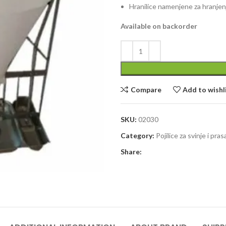
Hranilice namenjene za hranjenje
Available on backorder
Compare
Add to wishl
SKU:
02030
Category:
Pojilice za svinje i pras
Share: