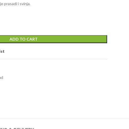
 prasadi i svinja.
ADD TO CART
ist
ad