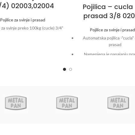
/4) 02003,02004
Pojilica – cucla
prasad 3/8 020
Pojilice za svinje i prasad
e za svinje preko 100kg (cucle) 3/4"
Pojilice za svinje i prasa
Automatska pojilica -"cucla" 
prasad
Namenjena je napajanju pra
prasilištima i tovilištim