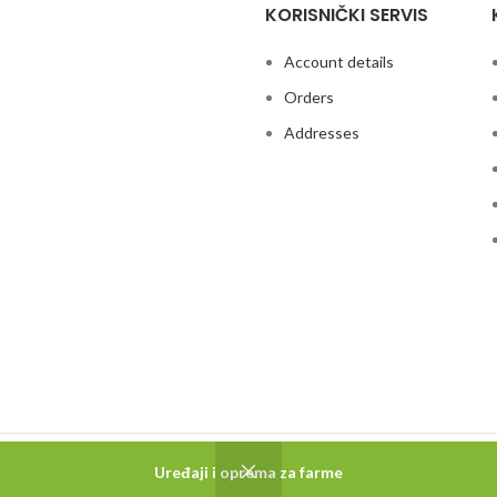
KORISNIČKI SERVIS
ilice za goveda
Account details
Orders
Addresses
e i opremanje farmi .
Uređaji i oprema za farme