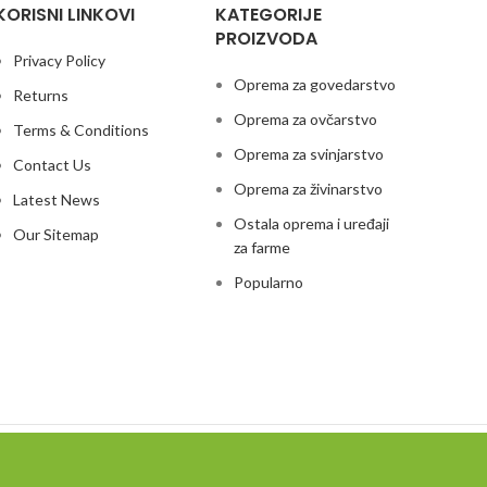
KORISNI LINKOVI
KATEGORIJE
PROIZVODA
Privacy Policy
Oprema za govedarstvo
Returns
Oprema za ovčarstvo
Terms & Conditions
Oprema za svinjarstvo
Contact Us
Oprema za živinarstvo
Latest News
Ostala oprema i uređaji
Our Sitemap
za farme
Popularno