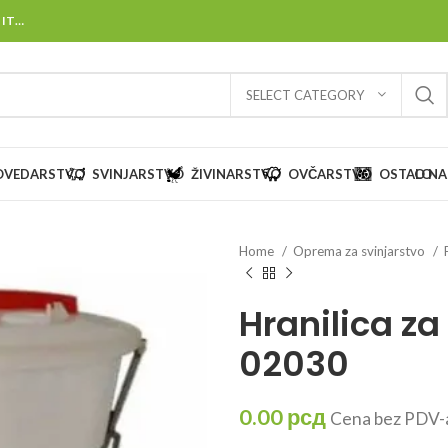
 IT…
SELECT CATEGORY
OVEDARSTVO
SVINJARSTVO
ŽIVINARSTVO
OVČARSTVO
OSTALO
O N
Home
Oprema za svinjarstvo
Hranilica za
02030
0.00
рсд
Cena bez PDV-