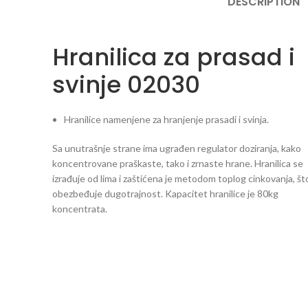
DESCRIPTION
Hranilica za prasad i
svinje 02030
Hranilice namenjene za hranjenje prasadi i svinja.
Sa unutrašnje strane ima ugrađen regulator doziranja, kako
koncentrovane praškaste, tako i zrnaste hrane. Hranilica se
izrađuje od lima i zaštićena je metodom toplog cinkovanja, št
obezbeđuje dugotrajnost. Kapacitet hranilice je 80kg
koncentrata.