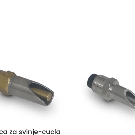
lica za svinje-cucla