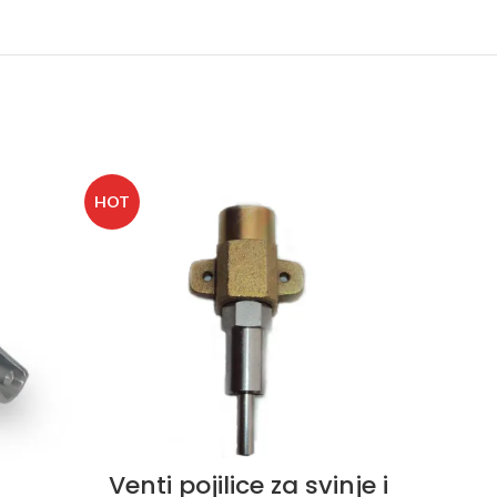
HOT
HOT
Venti pojilice za svinje i