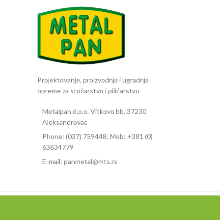
Poj
Projektovanje, proizvodnja i ugradnja
opreme za stočarstvo i pilićarstvo
Metalpan d.o.o. Vitkovo bb, 37230
Aleksandrovac
Phone: (037) 759448; Mob: +381 (0)
63634779
E-mail: panmetal@mts.rs
METALPAN
2023 CREATED BY
METALPAN DESIGN STUDIO
. Projektovanj