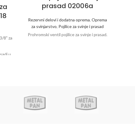
prasad 02006a
 za
Tan
18
Rezervni delovi i dodatna oprema
,
Oprema
za svinjarstvo
,
Pojilice za svinje i prasad
d
Prohromski ventil pojilice za svinje i prasad.
3/8" za
O
sadi u
Pritisk
a.
i p