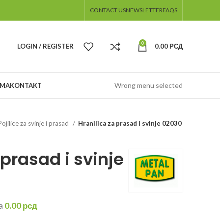
CONTACT US
NEWSLETTER
FAQS
0
LOGIN / REGISTER
0.00
РСД
Wrong menu selected
AMA
KONTAKT
Pojilice za svinje i prasad
Hranilica za prasad i svinje 02030
 prasad i svinje
a
0.00
рсд