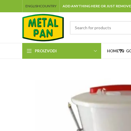
ENGLISH
COUNTRY
ADD ANYTHING HERE OR JUST REMOVE
PROIZVODI
HOME
G