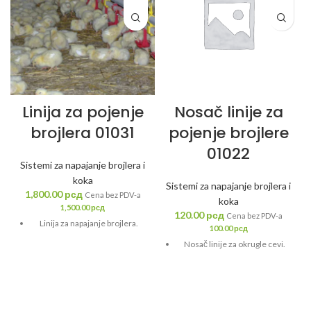
Linija za pojenje
Nosač linije za
brojlera 01031
pojenje brojlere
01022
Sistemi za napajanje brojlera i
koka
Sistemi za napajanje brojlera i
1,800.00
рсд
Cena bez PDV-a
koka
1,500.00
рсд
120.00
рсд
Cena bez PDV-a
Linija za napajanje brojlera.
100.00
рсд
Nosač linije za okrugle cevi.