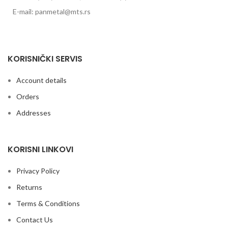
E-mail: panmetal@mts.rs
Pojilice za goveda
KORISNIČKI SERVIS
Account details
Orders
Addresses
KORISNI LINKOVI
Privacy Policy
Returns
Terms & Conditions
Contact Us