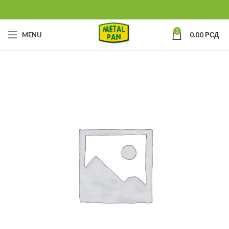
0
MENU
0.00
РСД