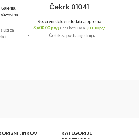
Čekrk 01041
Nast
,
Galerija
,
,
Vezovi za
Rezervni delovi i dodatna oprema
Rezervni
3,600.00
рсд
za ov
Cena bez PDV-a
3,000.00
рсд
služi za
Čekrk za podizanje linija.
la i
.
KORISNI LINKOVI
KATEGORIJE