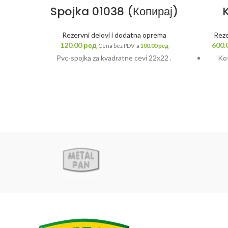
Spojka 01038 (Копирај)
Rezervni delovi i dodatna oprema
Reze
120.00
рсд
600.
Cena bez PDV-a
100.00
рсд
Pvc-spojka za kvadratne cevi 22x22 .
Kot