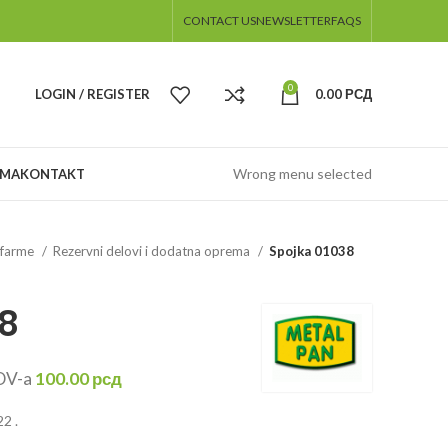
CONTACT US
NEWSLETTER
FAQS
0
LOGIN / REGISTER
0.00
РСД
Wrong menu selected
AMA
KONTAKT
a farme
Rezervni delovi i dodatna oprema
Spojka 01038
8
DV-a
100.00
рсд
2 .