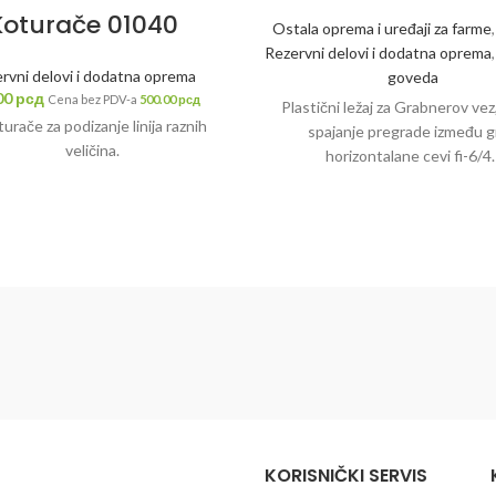
Koturače 01040
Ostala oprema i uređaji za farme
Rezervni delovi i dodatna oprema
rvni delovi i dodatna oprema
goveda
00
рсд
Cena bez PDV-a
500.00
рсд
Plastični ležaj za Grabnerov vez,
urače za podizanje linija raznih
spajanje pregrade između gr
veličina.
horizontalane cevi fi-6/4
KORISNIČKI SERVIS