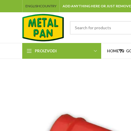
ENGLISH
COUNTRY
ADD ANYTHING HERE OR JUST REMOVE
PROIZVODI
HOME
G