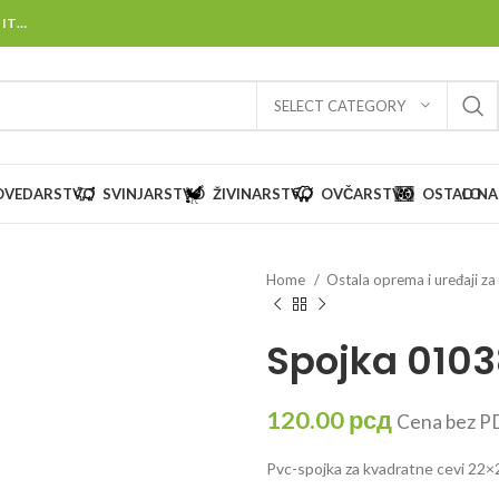
 IT…
SELECT CATEGORY
OVEDARSTVO
SVINJARSTVO
ŽIVINARSTVO
OVČARSTVO
OSTALO
O N
Home
Ostala oprema i uređaji z
Spojka 0103
120.00
рсд
Cena bez P
Pvc-spojka za kvadratne cevi 22×2